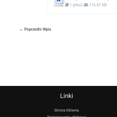
1 plik(i)
116.87 KB
←
Poprzedni Wpis
Linki
Strona Główna