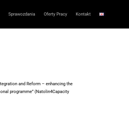
Sprawozdania
Oferty Pracy
Kontakt
Integration and Reform – enhancing the
ational programme” (Natolin4Capacity