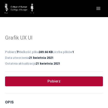
Przejdź
do
treści
Grafik UX UI
Pobierz
7
Wielkość pliku
249.66 KB
Liczba plików
1
Data utworzenia
21 kwietnia 2021
Ostatnia aktualizacja
21 kwietnia 2021
Pobierz
OPIS