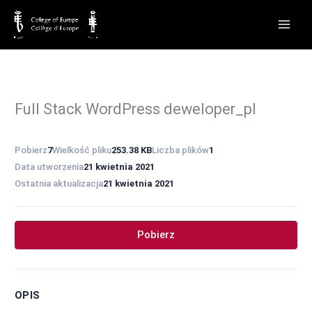
Przejdź
do
treści
Full Stack WordPress deweloper_pl
Pobierz
7
Wielkość pliku
253.38 KB
Liczba plików
1
Data utworzenia
21 kwietnia 2021
Ostatnia aktualizacja
21 kwietnia 2021
Pobierz
OPIS