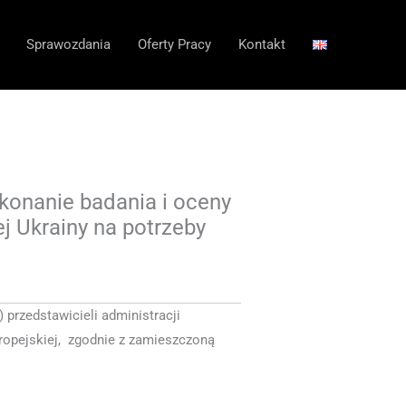
Sprawozdania
Oferty Pracy
Kontakt
konanie badania i oceny
ej Ukrainy na potrzeby
przedstawicieli administracji
uropejskiej, zgodnie z zamieszczoną