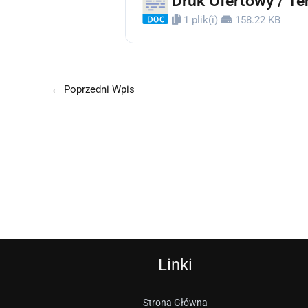
Druk Ofertowy / Te
1 plik(i)
158.22 KB
←
Poprzedni Wpis
Linki
Strona Główna