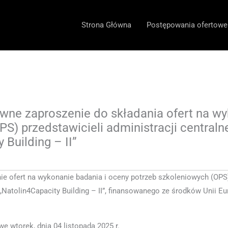
Strona Główna
Postępowania ofertowe
ne zaproszenie do składania ofert na wy
S) przedstawicieli administracji centraln
 Building – II”
ie ofert na wykonanie badania i oceny potrzeb szkoleniowych (OPS) 
 „Natolin4Capacity Building – II”, finansowanego ze środków Unii E
we wtorek, dnia 04 listopada 2025 r
.