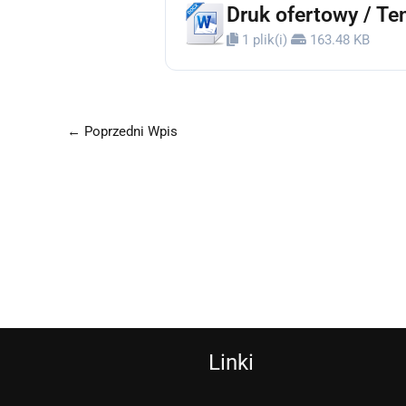
Druk ofertowy / Te
1 plik(i)
163.48 KB
←
Poprzedni Wpis
Linki