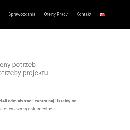
Sprawozdania
Oferty Pracy
Kontakt
eny potrzeb
otrzeby projektu
eli administracji centralnej Ukrainy
na
 z zamieszczoną dokumentacją.