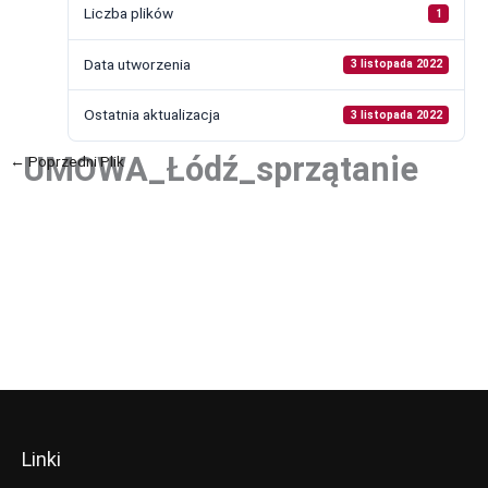
Liczba plików
1
Data utworzenia
3 listopada 2022
Ostatnia aktualizacja
3 listopada 2022
UMOWA_Łódź_sprzątanie
←
Poprzedni Plik
Następny Plik
→
Linki