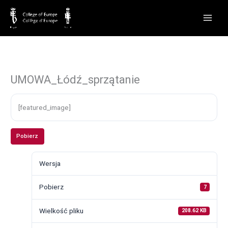
Przejdź
do
treści
UMOWA_Łódź_sprzątanie
[featured_image]
Pobierz
Wersja
Pobierz
7
Wielkość pliku
208.62 KB