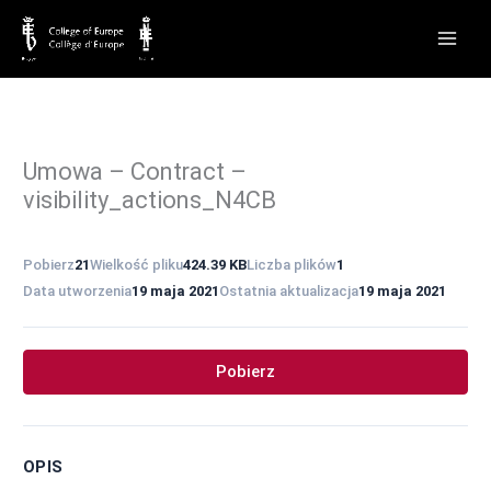
Przejdź
do
treści
Umowa – Contract –
visibility_actions_N4CB
Pobierz
21
Wielkość pliku
424.39 KB
Liczba plików
1
Data utworzenia
19 maja 2021
Ostatnia aktualizacja
19 maja 2021
Pobierz
OPIS