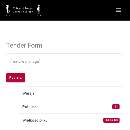
Przejdź
do
treści
Tender Form
[featured_image]
Pobierz
Wersja
Pobierz
11
Wielkość pliku
44.67 KB