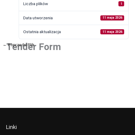
Liczba plików
1
Data utworzenia
11 maja 2026
Ostatnia aktualizacja
11 maja 2026
Tender Form
←
Poprzedni Plik
Następny Plik
→
Linki