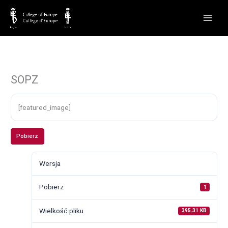
Przejdź
do
treści
SOPZ
[featured_image]
Pobierz
Wersja
Pobierz
1
Wielkość pliku
395.31 KB