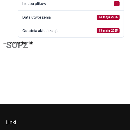
Liczba plików
1
Data utworzenia
13 maja 2025
Ostatnia aktualizacja
13 maja 2025
SOPZ
←
Poprzedni Plik
Następny Plik
→
Linki