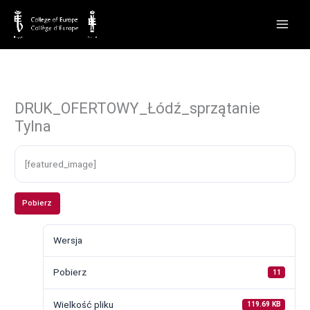
Przejdź
do
treści
DRUK_OFERTOWY_Łódź_sprzątanie
Tylna
[featured_image]
Pobierz
Wersja
Pobierz
11
Wielkość pliku
119.69 KB