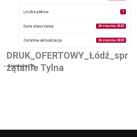
Liczba plików
1
Data utworzenia
26 stycznia 2023
Ostatnia aktualizacja
26 stycznia 2023
DRUK_OFERTOWY_Łódź_spr
zątanie Tylna
←
Poprzedni Plik
Następny Plik
→