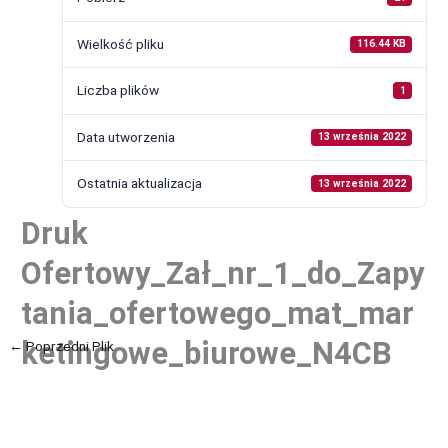
Wielkość pliku
116.44 KB
Liczba plików
1
Data utworzenia
13 września 2022
Ostatnia aktualizacja
13 września 2022
Druk
Ofertowy_Zał_nr_1_do_Zapy
tania_ofertowego_mat_mar
ketingowe_biurowe_N4CB
←
Poprzedni Plik
Następny Plik
→