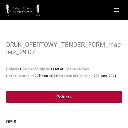
Przejdź
do
treści
DRUK_OFERTOWY_TENDER_FORM_mac
ierz_29.07
Pobierz
10
Wielkość pliku
133.69 KB
Liczba plików
1
Data utworzenia
29 lipca 2021
Ostatnia aktualizacja
29 lipca 2021
Pobierz
OPIS