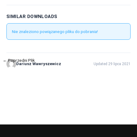
SIMILAR DOWNLOADS
Nie znaleziono powiązanego pliku do pobrania!
←
Poprzedni Plik
Następny Plik
→
Dariusz Wawryszewicz
Updated 29 lipca 2021