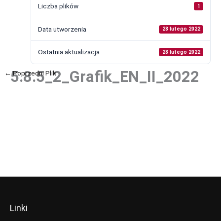
Liczba plików
1
Data utworzenia
28 lutego 2022
Ostatnia aktualizacja
28 lutego 2022
5.8.5_2_Grafik_EN_II_2022
←
Poprzedni Plik
Następny Plik
→
Linki